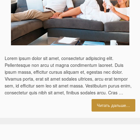
Lorem ipsum dolor sit amet, consectetur adipiscing elit.
Pellentesque non arcu ut magna condimentum laoreet. Duis
ipsum massa, efficitur cursus aliquam et, egestas nec dolor.
Vivamus porta, erat sit amet sodales ultrices, arcu erat tempor
sem, id efficitur sem leo sit amet massa. Vestibulum purus enim,
consectetur quis nibh sit amet, finibus sodales arcu. Cras …
Читать дальше…
«Lor
ipsu
dolor
sit
ame