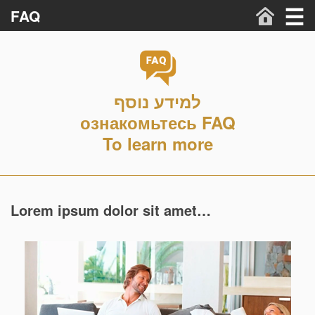
☰
FAQ
Skip
to
content
למידע נוסף
ознакомьтесь FAQ
To learn more
Lorem ipsum dolor sit amet…